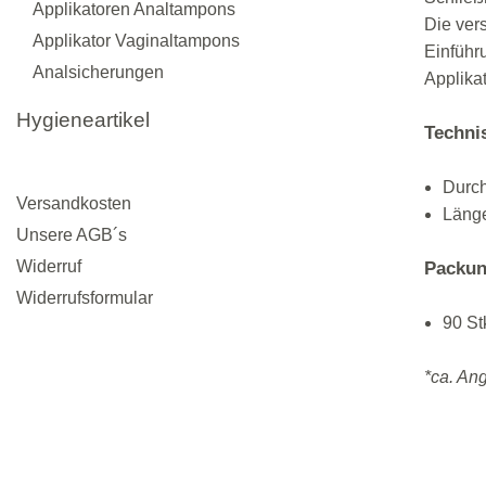
Applikatoren Analtampons
Die vers
Applikator Vaginaltampons
Einführ
Analsicherungen
Applikat
Hygieneartikel
Techni
Durc
Versandkosten
Läng
Unsere AGB´s
Widerruf
Packun
Widerrufsformular
90 St
*ca. An